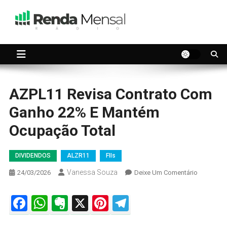
Skip
to
content
Seu dinheiro trabalhando por você.
Renda Mensal
AZPL11 Revisa Contrato Com
Ganho 22% E Mantém
Ocupação Total
DIVIDENDOS
ALZR11
FIIs
Vanessa Souza
On
24/03/2026
Deixe Um Comentário
AZPL11
Revisa
Facebook
WhatsApp
Evernote
X
Pinterest
Telegram
Contrato
Com