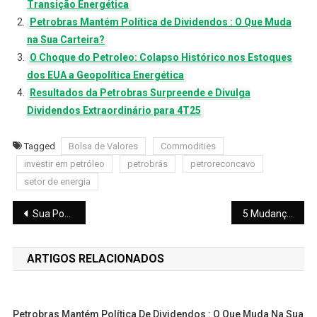
Transição Energética
Petrobras Mantém Política de Dividendos : O Que Muda
na Sua Carteira?
O Choque do Petroleo: Colapso Histórico nos Estoques
dos EUA a Geopolítica Energética
Resultados da Petrobras Surpreende e Divulga
Dividendos Extraordinário para 4T25
Tagged
Bolsa de Valores
Commodities
investir em petróleo
petrobrás
petroreconcavo
setor de energia
Navegação
Sua Poupança Rende Menos do que Deveria? 5 Fatos que Você Precisa Saber
5 Mudanças Surpreendentes no Ranking das Maiores Empresas da B3
de
ARTIGOS RELACIONADOS
Post
Petrobras Mantém Política De Dividendos : O Que Muda Na Sua