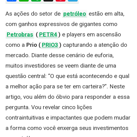
Sobre
As ações do setor de
petróleo
estão em alta,
Ações
De
com ganhos expressivos de gigantes como
Petróleo
Petrobras
(
PETR4
)
e players em ascensão
Que
A
como a
Prio (
PRIO3
)
capturando a atenção do
Maioria
mercado. Diante desse cenário de euforia,
Dos
Investidores
muitos investidores se veem diante de uma
Ignora
questão central: “O que está acontecendo e qual
a melhor ação para se ter em carteira?”. Neste
artigo, vou além do óbvio para responder a essa
pergunta. Vou revelar cinco lições
contraintuitivas e impactantes que podem mudar
a forma como você enxerga seus investimentos