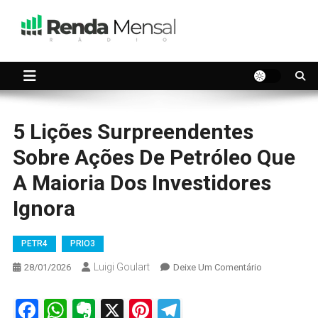
Skip
to
content
Seu dinheiro trabalhando por você.
Renda Mensal
5 Lições Surpreendentes
Sobre Ações De Petróleo Que
A Maioria Dos Investidores
Ignora
PETR4
PRIO3
Luigi Goulart
On
28/01/2026
Deixe Um Comentário
5
Lições
Facebook
WhatsApp
Evernote
X
Pinterest
Telegram
Surpreendent