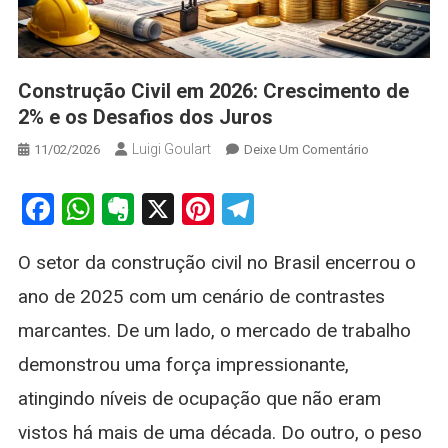
Construção Civil em 2026: Crescimento de
2% e os Desafios dos Juros
Luigi Goulart
On
11/02/2026
Deixe Um Comentário
Construção
Civil
Facebook
WhatsApp
Evernote
X
Pinterest
Telegram
Em
2026:
O setor da construção civil no Brasil encerrou o
Crescimento
De
ano de 2025 com um cenário de contrastes
2%
marcantes. De um lado, o mercado de trabalho
E
Os
demonstrou uma força impressionante,
Desafios
atingindo níveis de ocupação que não eram
Dos
Juros
vistos há mais de uma década. Do outro, o peso