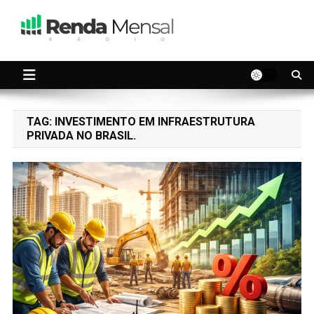
Skip
to
content
Seu dinheiro trabalhando por você.
Renda Mensal
TAG:
INVESTIMENTO EM INFRAESTRUTURA
PRIVADA NO BRASIL.