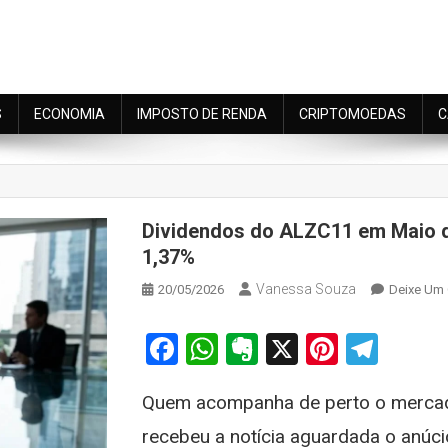
S
ECONOMIA
IMPOSTO DE RENDA
CRIPTOMOEDAS
C
Dividendos do ALZC11 em Maio d
1,37%
Vanessa Souza
20/05/2026
Deixe Um
Facebook
WhatsApp
Evernote
X
Pintere
Tele
Quem acompanha de perto o mercado
recebeu a notícia aguardada o anúc