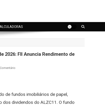
ALCULADORAS
e 2026: FII Anuncia Rendimento de
On
 Comentário
Dividendos
Do
st
gram
ALZC11
Em
 de fundos imobiliários de papel,
Maio
De
io dos dividendos do ALZC11. O fundo