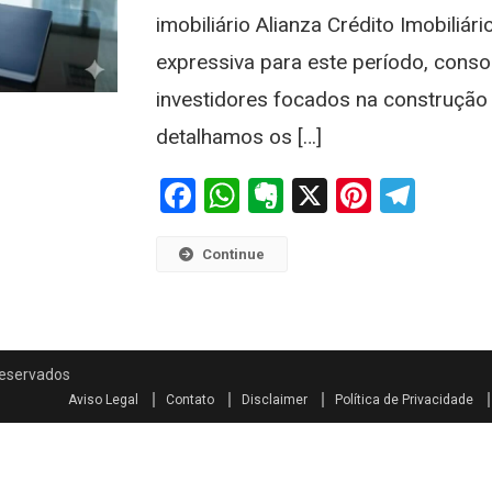
imobiliário Alianza Crédito Imobiliár
expressiva para este período, consol
investidores focados na construção 
detalhamos os […]
Facebook
WhatsApp
Evernote
X
Pintere
Tele
Continue
Aviso Legal
Contato
Disclaimer
Política de Privacidade