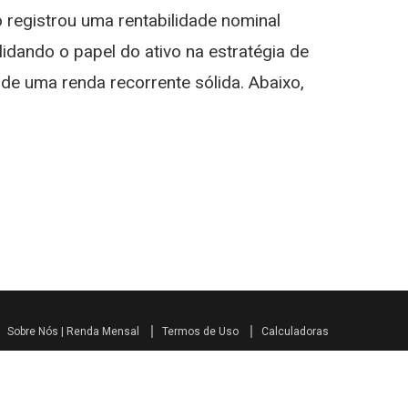
2026:
io registrou uma rentabilidade nominal
FII
Anuncia
idando o papel do ativo na estratégia de
Rendimento
de uma renda recorrente sólida. Abaixo,
De
1,37%
st
gram
Sobre Nós | Renda Mensal
Termos de Uso
Calculadoras