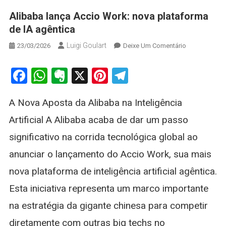
Alibaba lança Accio Work: nova plataforma
de IA agêntica
Luigi Goulart
On
23/03/2026
Deixe Um Comentário
Alibaba
Lança
Facebook
WhatsApp
Evernote
X
Pinterest
Telegram
Accio
Work:
A Nova Aposta da Alibaba na Inteligência
Nova
Plataforma
Artificial A Alibaba acaba de dar um passo
De
significativo na corrida tecnológica global ao
IA
Agêntica
anunciar o lançamento do Accio Work, sua mais
nova plataforma de inteligência artificial agêntica.
Esta iniciativa representa um marco importante
na estratégia da gigante chinesa para competir
diretamente com outras big techs no