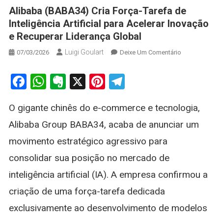
Alibaba (BABA34) Cria Força-Tarefa de
Inteligência Artificial para Acelerar Inovação
e Recuperar Liderança Global
Luigi Goulart
On
07/03/2026
Deixe Um Comentário
Alibaba
(BABA34)
Facebook
WhatsApp
Evernote
X
Pinterest
Telegram
Cria
Força-
O gigante chinês do e-commerce e tecnologia,
Tarefa
De
Alibaba Group BABA34, acaba de anunciar um
Inteligência
movimento estratégico agressivo para
Artificial
Para
consolidar sua posição no mercado de
Acelerar
inteligência artificial (IA). A empresa confirmou a
Inovação
E
criação de uma força-tarefa dedicada
Recuperar
exclusivamente ao desenvolvimento de modelos
Liderança