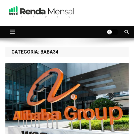
Skip
to
content
Seu dinheiro trabalhando por você.
Renda Mensal
CATEGORIA:
BABA34